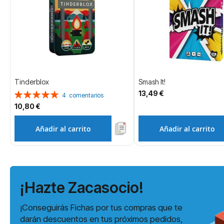
Tinderblox
Smash It!
13,49 €
Valoración:
4
comentarios
100%
10,80 €
Añadir al carrito
Añadir al carrito
¡Hazte Zacasocio!
¡Conseguirás Fichas por tus compras que te
darán descuentos en tus próximos pedidos,