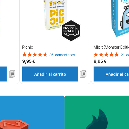
Picnic
Mix It (Monster Editi
Valoración:
Valoración:
36
comentarios
21
c
93%
96%
9,95 €
8,95 €
Añadir al carrito
Añadir al ca