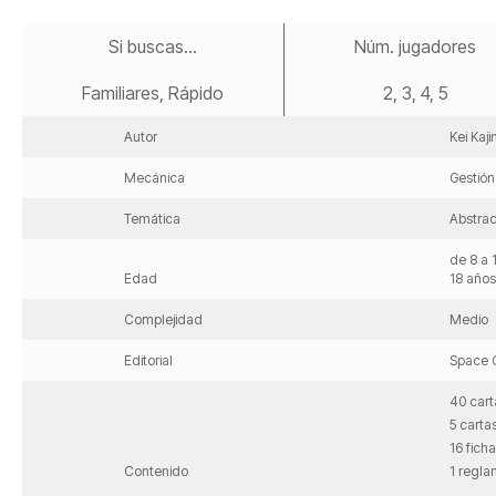
Saltar
al
Si buscas...
Núm. jugadores
comienzo
de
Familiares, Rápido
2, 3, 4, 5
la
galería
de
Autor
Kei Kaji
imágenes
Mecánica
Gestión
Temática
Abstrac
de 8 a 
Edad
18 años
Complejidad
Medio
Editorial
Space 
40 cart
5 carta
16 fich
Contenido
1 regl