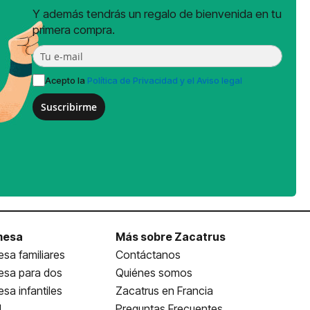
Y además tendrás un regalo de bienvenida en tu
primera compra.
Acepto la
Política de Privacidad y el Aviso legal
Suscribirme
mesa
Más sobre Zacatrus
sa familiares
Contáctanos
esa para dos
Quiénes somos
sa infantiles
Zacatrus en Francia
l
Preguntas Frecuentes