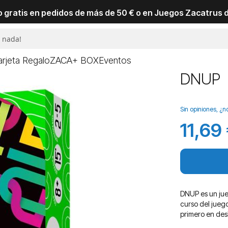
io gratis en pedidos de más de 50 € o en Juegos Zacatrus 
arjeta Regalo
ZACA+ BOX
Eventos
DNUP
Sin opiniones, ¿n
11,69
DNUP es un jue
curso del juego
primero en desh