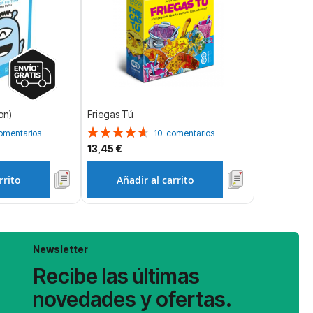
on)
Friegas Tú
Valoración:
omentarios
10
comentarios
94%
13,45 €
rrito
Añadir al carrito
Newsletter
Recibe las últimas
novedades y ofertas.