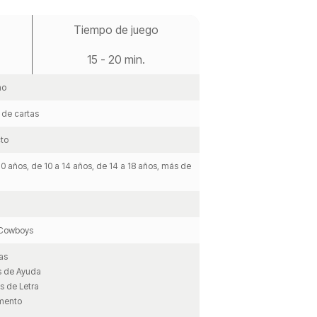
Tiempo de juego
15 - 20 min.
no
 de cartas
to
10 años, de 10 a 14 años, de 14 a 18 años, más de
Cowboys
as
s de Ayuda
as de Letra
amento