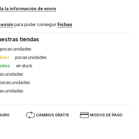
da la información de envio
 sesión
para poder conseguir
Fichas
uestras tiendas
pocas unidades
berí
pocas unidades
mides
en stock
as unidades
pocas unidades
as unidades
GURO
CAMBIOS GRATIS
MODOS DE PAGO