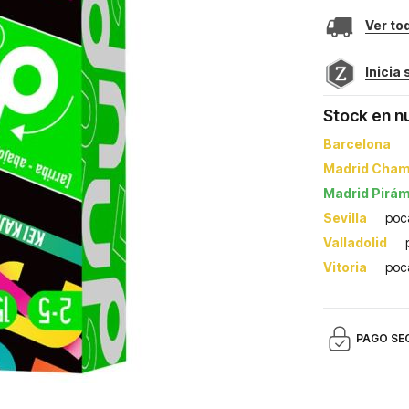
Ver to
Inicia
Stock en n
Barcelona
Madrid Cham
Madrid Pirá
Sevilla
poc
Valladolid
Vitoria
poc
PAGO SE