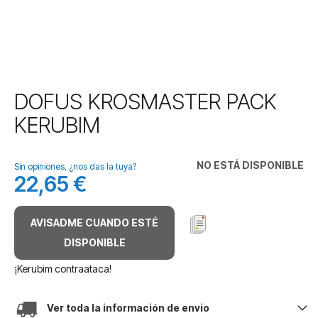
Saltar
DOFUS KROSMASTER PACK
al
KERUBIM
comienzo
de
la
NO ESTÁ DISPONIBLE
galería
Sin opiniones, ¿nos das la tuya?
22,65 €
de
imágenes
AVISADME CUANDO ESTÉ
DISPONIBLE
¡Kerubim contraataca!
Ver toda la información de envio