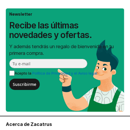
Newsletter
Recibe las últimas
novedades y ofertas.
Y además tendrás un regalo de bienvenida en tu
primera compra.
Acepto la
Política de Privacidad y el Aviso legal
Suscribirme
Acerca de Zacatrus