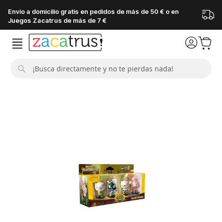
Envío a domicilio gratis en pedidos de más de 50 € o en
Juegos Zacatrus de más de 7 €
Buscar
Saltar
al
final
de
la
galería
de
imágenes