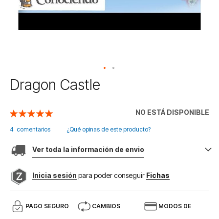
Saltar
Dragon Castle
al
comienzo
de
NO ESTÁ DISPONIBLE
Valoración:
la
100
100
% of
galería
4
comentarios
¿Qué opinas de este producto?
de
imágenes
Ver toda la información de envio
Inicia sesión
para poder conseguir
Fichas
PAGO SEGURO
CAMBIOS
MODOS DE