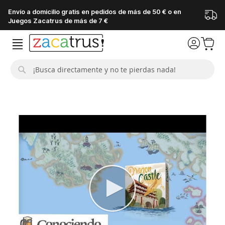
Envío a domicilio gratis en pedidos de más de 50 € o en
Juegos Zacatrus de más de 7 €
Buscar
Saltar
al
final
de
la
galería
de
imágenes