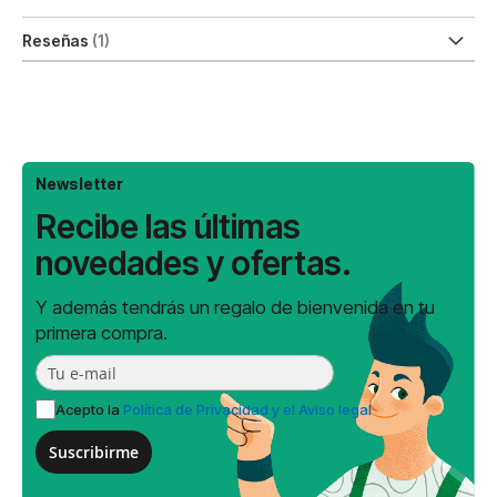
Reseñas
1
Newsletter
Recibe las últimas
novedades y ofertas.
Y además tendrás un regalo de bienvenida en tu
primera compra.
Acepto la
Política de Privacidad y el Aviso legal
Suscribirme