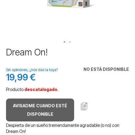
Saltar
Dream On!
al
comienzo
de
NO ESTÁ DISPONIBLE
Sin opiniones, ¿nos das la tuya?
la
19,99 €
galería
de
Producto
descatalogado
.
imágenes
AVISADME CUANDO ESTÉ
DISPONIBLE
Despierta de un sueño tremendamente agradable (o no) con
Dream On!