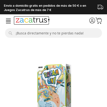
Envío a domicilio gratis en pedidos de más de 50 € o en
Juegos Zacatrus de más de 7 €
Buscar
Saltar
al
final
de
la
galería
de
imágenes