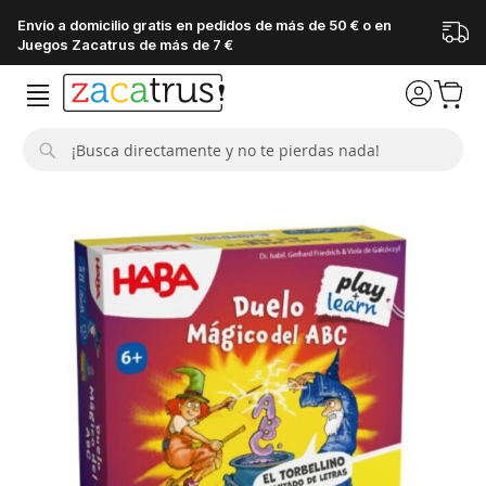
Envío a domicilio gratis en pedidos de más de 50 € o en
Juegos Zacatrus de más de 7 €
Buscar
Saltar
al
final
de
la
galería
de
imágenes