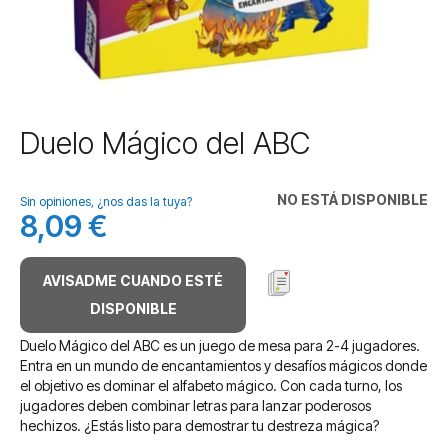
Saltar
Duelo Mágico del ABC
al
comienzo
de
NO ESTÁ DISPONIBLE
Sin opiniones, ¿nos das la tuya?
la
8,09 €
galería
de
imágenes
AVISADME CUANDO ESTÉ
DISPONIBLE
Duelo Mágico del ABC es un juego de mesa para 2-4 jugadores.
Entra en un mundo de encantamientos y desafíos mágicos donde
el objetivo es dominar el alfabeto mágico. Con cada turno, los
jugadores deben combinar letras para lanzar poderosos
hechizos. ¿Estás listo para demostrar tu destreza mágica?