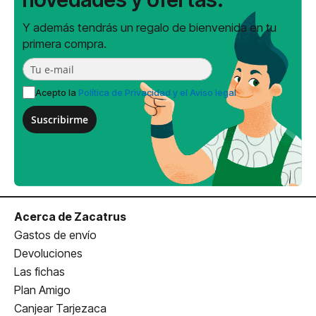
Y además tendrás un regalo de bienvenida en tu
primera compra.
Acepto la
Política de Privacidad y el Aviso legal
Suscribirme
Acerca de Zacatrus
Gastos de envío
Devoluciones
Las fichas
Plan Amigo
Canjear Tarjezaca