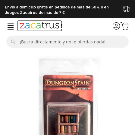
Envío a domicilio gratis en pedidos de más de 50 € o en
Juegos Zacatrus de más de 7 €
Buscar
Saltar
al
final
de
la
galería
de
imágenes