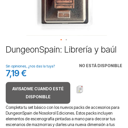
Saltar
DungeonSpain: Librería y baúl
al
comienzo
de
NO ESTÁ DISPONIBLE
Sin opiniones, ¿nos das la tuya?
la
7,19 €
galería
de
imágenes
AVISADME CUANDO ESTÉ
DISPONIBLE
Completa tu set básico con los nuevos packs de accesorios para
DungeonSpain de Nosolorol Ediciones. Estos packs incluyen
elementos de escenografía pintadas a mano para decorar tus
escenarios de mazmorras y darles una nueva dimensión a tus