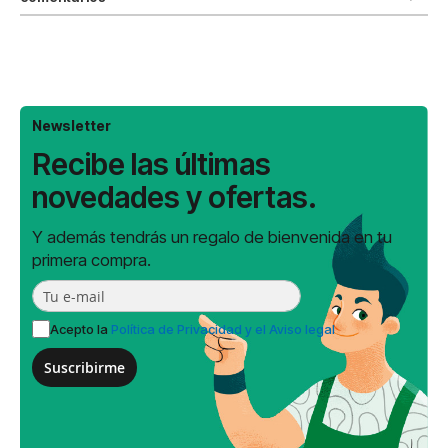
Newsletter
Recibe las últimas
novedades y ofertas.
Y además tendrás un regalo de bienvenida en tu
primera compra.
Acepto la
Política de Privacidad y el Aviso legal
Suscribirme