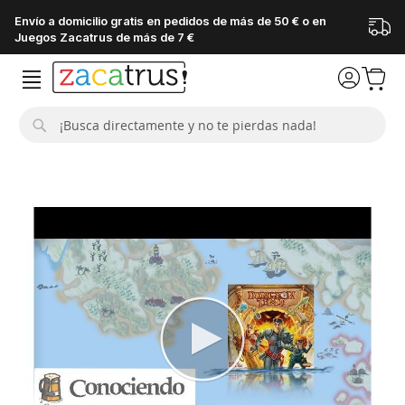
Envío a domicilio gratis en pedidos de más de 50 € o en
Juegos Zacatrus de más de 7 €
Buscar
Saltar
al
final
de
la
galería
de
imágenes