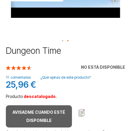
Saltar
Dungeon Time
al
comienzo
de
NO ESTÁ DISPONIBLE
Valoración:
la
92
100
% of
galería
11
comentarios
¿Qué opinas de este producto?
25,96 €
de
imágenes
Producto
descatalogado
.
AVISADME CUANDO ESTÉ
DISPONIBLE