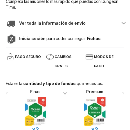
Completa las misiones lo más rápido que puedas con Dungeon
Time.
Ver toda la información de envio
Inicia sesión
para poder conseguir
Fichas
PAGO SEGURO
CAMBIOS
MODOS DE
GRATIS
PAGO
Esta es la
cantidad y tipo de fundas
que necesitas:
Finas
Premium
x2
x2