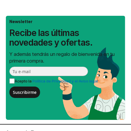
Newsletter
Recibe las últimas
novedades y ofertas.
Y además tendrás un regalo de bienvenida en tu
primera compra.
Acepto la
Política de Privacidad y el Aviso legal
Suscribirme