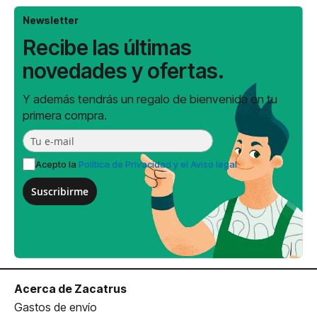
Newsletter
Recibe las últimas
novedades y ofertas.
Y además tendrás un regalo de bienvenida en tu
primera compra.
Acepto la
Política de Privacidad y el Aviso legal
Suscribirme
Acerca de Zacatrus
Gastos de envío