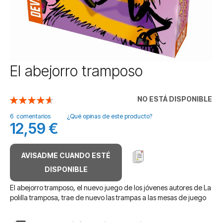
Saltar
El abejorro tramposo
al
comienzo
de
NO ESTÁ DISPONIBLE
Valoración:
la
93
100
% of
galería
6
comentarios
¿Qué opinas de este producto?
12,59 €
de
imágenes
AVISADME CUANDO ESTÉ
DISPONIBLE
El abejorro tramposo, el nuevo juego de los jóvenes autores de La
polilla tramposa, trae de nuevo las trampas a las mesas de juego