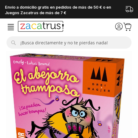
Envío a domicilio gratis en pedidos de más de 50 € o en
Juegos Zacatrus de más de 7 €
Buscar
Saltar
al
final
de
la
galería
de
imágenes