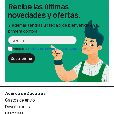
Recibe las últimas
novedades y ofertas.
Y además tendrás un regalo de bienvenida en tu
primera compra.
Acepto la
Política de Privacidad y el Aviso legal
Suscribirme
Acerca de Zacatrus
Gastos de envío
Devoluciones
Las fichas