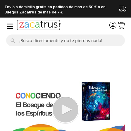
Envío a domicilio gratis en pedidos de más de 50 € o en
Juegos Zacatrus de más de 7 €
Buscar
Saltar
al
final
de
la
galería
de
imágenes