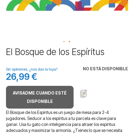
Saltar
El Bosque de los Espíritus
al
comienzo
de
NO ESTÁ DISPONIBLE
Sin opiniones, ¿nos das la tuya?
la
26,99 €
galería
de
imágenes
AVISADME CUANDO ESTÉ
DISPONIBLE
El Bosque de los Espíritus es un juego de mesa para 2-4
jugadores. Seducir a los espíritus a tu parcela es clave para
ganar. Usa tu gato con inteligencia para atraer los espíritus
adecuados y maximizar la armonía. ¿Tienes lo que se necesita