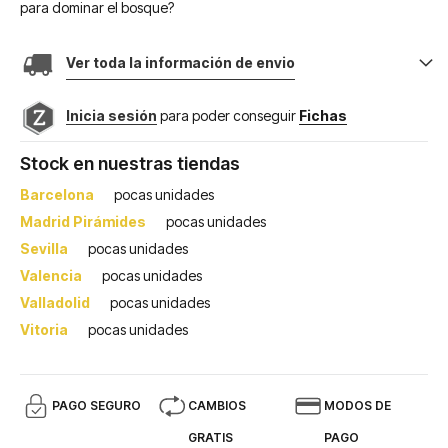
para dominar el bosque?
Ver toda la información de envio
Inicia sesión
para poder conseguir
Fichas
Stock en nuestras tiendas
Barcelona
pocas unidades
Madrid Pirámides
pocas unidades
Sevilla
pocas unidades
Valencia
pocas unidades
Valladolid
pocas unidades
Vitoria
pocas unidades
PAGO SEGURO
CAMBIOS
MODOS DE
GRATIS
PAGO