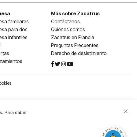
mesa
Más sobre Zacatrus
sa familiares
Contáctanos
esa para dos
Quiénes somos
sa infantiles
Zacatrus en Francia
l
Preguntas Frecuentes
rtas
Derecho de desistimiento
nzamientos
ookies
s. Para saber
Close
Cooki
Bar