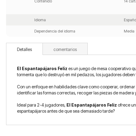
Contenido
14 car
Idioma
Españo
Dependencia del idioma
Media
Detalles
comentarios
El Espantapájaros Feliz
es un juego de mesa cooperativo que
tormenta que lo destruyó en mil pedazos, los jugadores deben t
Con un enfoque en habilidades clave como cooperar, ordenar y d
identificar las formas correctas, recoger las piezas de madera
Ideal para 2-4 jugadores,
El Espantapájaros Feliz
ofrece un
espantapájaros antes de que sea demasiado tarde?