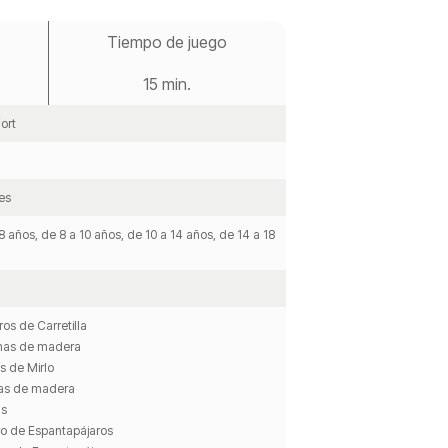
Tiempo de juego
15 min.
ort
es
8 años, de 8 a 10 años, de 10 a 14 años, de 14 a 18
ros de Carretilla
mas de madera
s de Mirlo
has de madera
as
ro de Espantapájaros