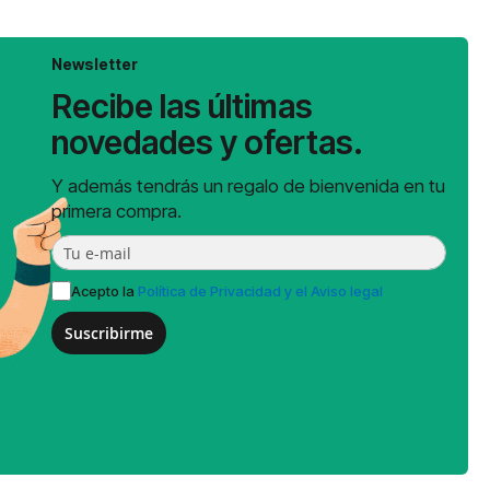
Newsletter
Recibe las últimas
novedades y ofertas.
Y además tendrás un regalo de bienvenida en tu
primera compra.
Acepto la
Política de Privacidad y el Aviso legal
Suscribirme