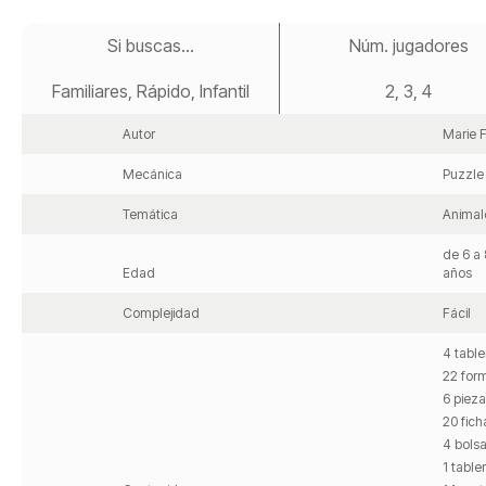
Saltar
al
Si buscas...
Núm. jugadores
comienzo
de
Familiares, Rápido, Infantil
2, 3, 4
la
galería
de
Autor
Marie F
imágenes
Mecánica
Puzzle
Temática
Animal
de 6 a 
Edad
años
Complejidad
Fácil
4 table
22 for
6 pieza
20 fic
4 bols
1 table