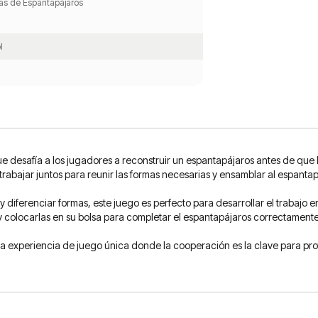
tas de Espantapájaros
l
 desafía a los jugadores a reconstruir un espantapájaros antes de que l
rabajar juntos para reunir las formas necesarias y ensamblar al espantap
iferenciar formas, este juego es perfecto para desarrollar el trabajo 
 y colocarlas en su bolsa para completar el espantapájaros correctamente
a experiencia de juego única donde la cooperación es la clave para pro