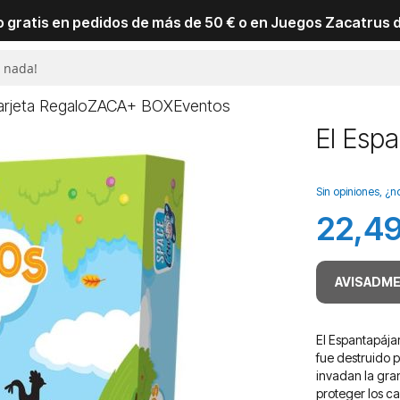
io gratis en pedidos de más de 50 € o en Juegos Zacatrus 
arjeta Regalo
ZACA+ BOX
Eventos
El Espa
Sin opiniones, ¿n
22,49
AVISADME
El Espantapája
fue destruido p
invadan la gra
proteger los c