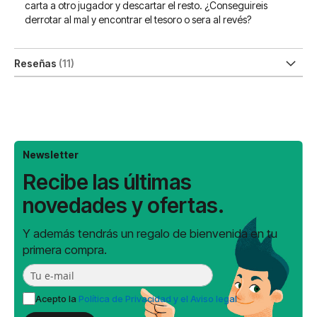
carta a otro jugador y descartar el resto. ¿Conseguireis
derrotar al mal y encontrar el tesoro o sera al revés?
Reseñas
11
Newsletter
Recibe las últimas
novedades y ofertas.
Y además tendrás un regalo de bienvenida en tu
primera compra.
Acepto la
Política de Privacidad y el Aviso legal