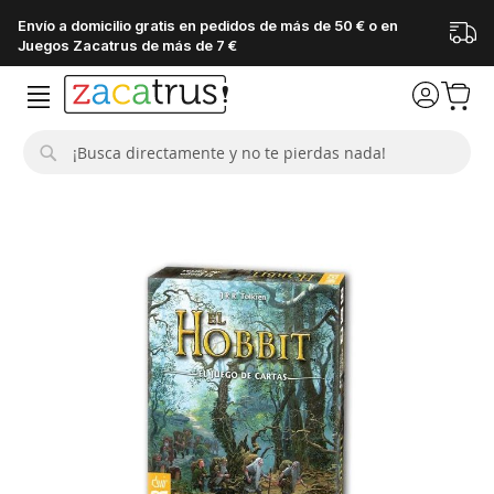
Envío a domicilio gratis en pedidos de más de 50 € o en
Juegos Zacatrus de más de 7 €
Buscar
Saltar
al
final
de
la
galería
de
imágenes