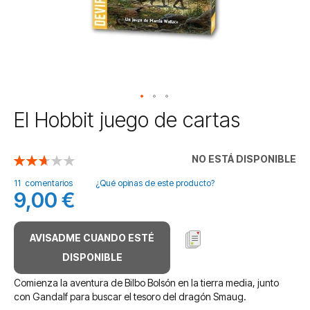
Saltar
El Hobbit juego de cartas
al
comienzo
de
NO ESTÁ DISPONIBLE
Valoración:
la
53
100
% of
galería
11
comentarios
¿Qué opinas de este producto?
9,00 €
de
imágenes
AVISADME CUANDO ESTÉ
DISPONIBLE
Comienza la aventura de Bilbo Bolsón en la tierra media, junto
con Gandalf para buscar el tesoro del dragón Smaug.