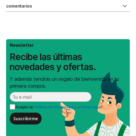
comentarios
Newsletter
Recibe las últimas
novedades y ofertas.
Y además tendrás un regalo de bienvenida en tu
primera compra.
Acepto la
Política de Privacidad y el Aviso legal
Suscribirme