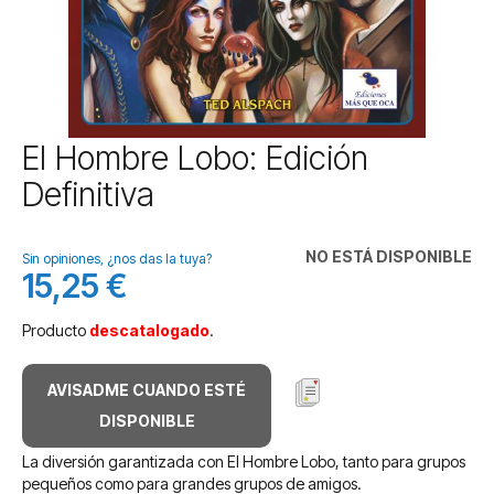
Saltar
El Hombre Lobo: Edición
al
Definitiva
comienzo
de
la
NO ESTÁ DISPONIBLE
galería
Sin opiniones, ¿nos das la tuya?
15,25 €
de
imágenes
Producto
descatalogado
.
AVISADME CUANDO ESTÉ
DISPONIBLE
La diversión garantizada con El Hombre Lobo, tanto para grupos
pequeños como para grandes grupos de amigos.