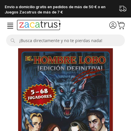
Envío a domicilio gratis en pedidos de más de 50 € o en
Juegos Zacatrus de más de 7 €
Buscar
Saltar
al
final
de
la
galería
de
imágenes