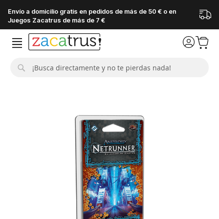
Envío a domicilio gratis en pedidos de más de 50 € o en
Juegos Zacatrus de más de 7 €
Buscar
Saltar
al
final
de
la
galería
de
imágenes