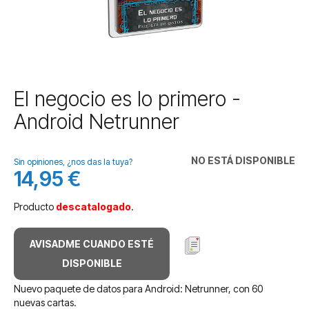
Saltar
El negocio es lo primero -
al
Android Netrunner
comienzo
de
la
NO ESTÁ DISPONIBLE
galería
Sin opiniones, ¿nos das la tuya?
14,95 €
de
imágenes
Producto
descatalogado
.
AVISADME CUANDO ESTÉ
DISPONIBLE
Nuevo paquete de datos para Android: Netrunner, con 60
nuevas cartas.