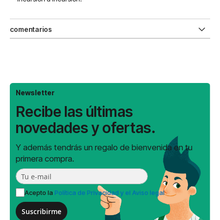
comentarios
Newsletter
Recibe las últimas
novedades y ofertas.
Y además tendrás un regalo de bienvenida en tu
primera compra.
Acepto la
Política de Privacidad y el Aviso legal
Suscribirme