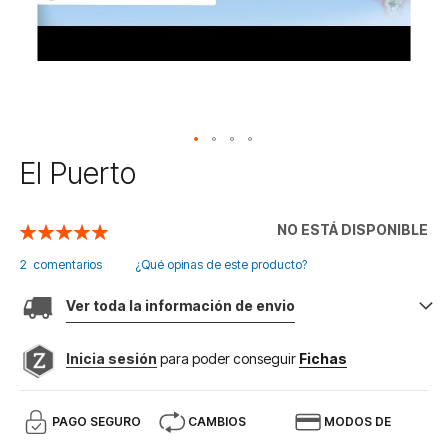
Saltar
El Puerto
al
comienzo
de
NO ESTÁ DISPONIBLE
Valoración:
la
100
100
% of
galería
2
comentarios
¿Qué opinas de este producto?
de
imágenes
Ver toda la información de envio
Inicia sesión
para poder conseguir
Fichas
PAGO SEGURO
CAMBIOS
MODOS DE