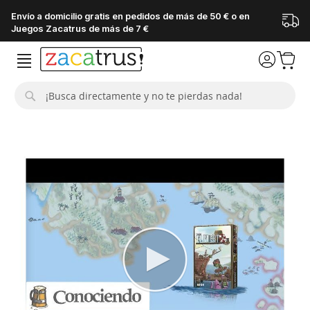
Envío a domicilio gratis en pedidos de más de 50 € o en
Juegos Zacatrus de más de 7 €
Buscar
Saltar
al
final
de
la
galería
de
imágenes