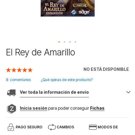
Saltar
El Rey de Amarillo
al
comienzo
de
NO ESTÁ DISPONIBLE
Valoración:
la
100
100
% of
galería
8
comentarios
¿Qué opinas de este producto?
de
imágenes
Ver toda la información de envio
Inicia sesión
para poder conseguir
Fichas
PAGO SEGURO
CAMBIOS
MODOS DE