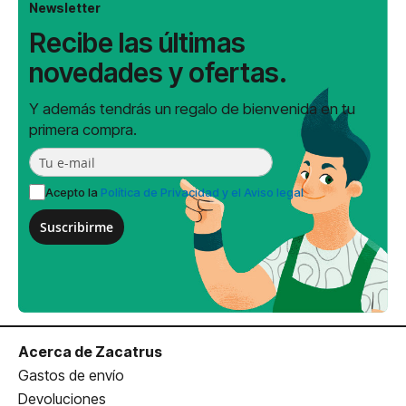
Newsletter
Recibe las últimas
novedades y ofertas.
Y además tendrás un regalo de bienvenida en tu
primera compra.
Acepto la
Política de Privacidad y el Aviso legal
Suscribirme
Acerca de Zacatrus
Gastos de envío
Devoluciones