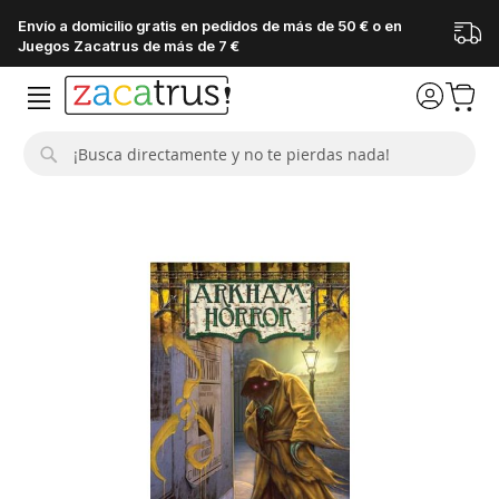
Envío a domicilio gratis en pedidos de más de 50 € o en
Juegos Zacatrus de más de 7 €
Buscar
Saltar
al
final
de
la
galería
de
imágenes