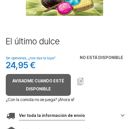
Saltar
El último dulce
al
comienzo
de
NO ESTÁ DISPONIBLE
Sin opiniones, ¿nos das la tuya?
la
24,95 €
galería
de
imágenes
AVISADME CUANDO ESTÉ
DISPONIBLE
¿Con la comida no se juega? ¡Ahora sí!
Ver toda la información de envio