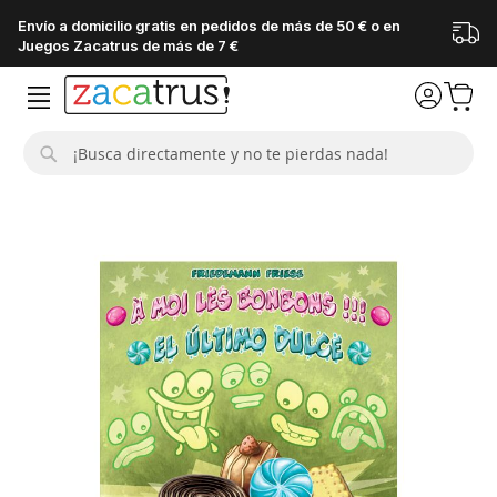
Envío a domicilio gratis en pedidos de más de 50 € o en
Juegos Zacatrus de más de 7 €
Buscar
Saltar
al
final
de
la
galería
de
imágenes