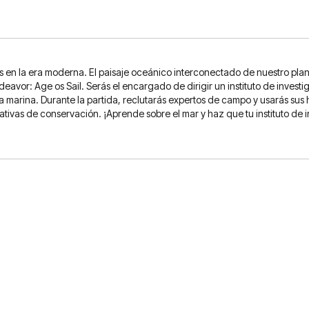
en la era moderna. El paisaje oceánico interconectado de nuestro plane
vor: Age os Sail. Serás el encargado de dirigir un instituto de investiga
da marina. Durante la partida, reclutarás expertos de campo y usarás sus
ciativas de conservación. ¡Aprende sobre el mar y haz que tu instituto d