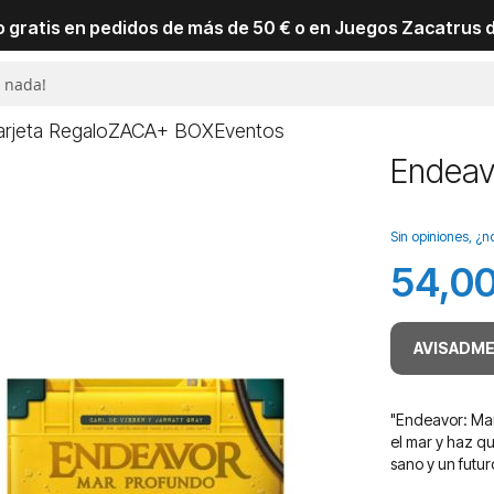
io gratis en pedidos de más de 50 € o en Juegos Zacatrus 
arjeta Regalo
ZACA+ BOX
Eventos
Endeav
Sin opiniones, ¿n
54,00
AVISADME
"Endeavor: Mar
el mar y haz qu
sano y un futur