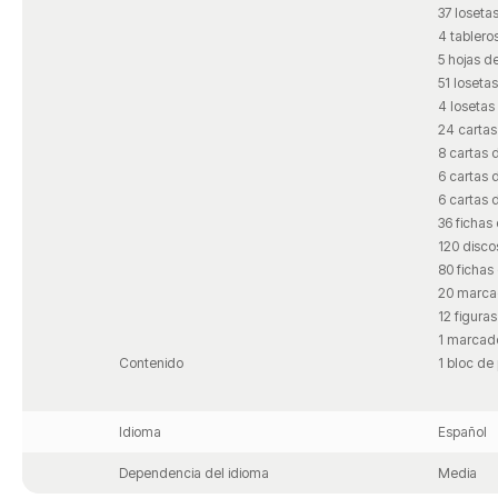
37 loseta
4 tablero
5 hojas d
51 losetas
4 losetas
24 cartas
8 cartas d
6 cartas d
6 cartas 
36 fichas
120 disco
80 fichas
20 marca
12 figura
1 marcad
Contenido
1 bloc de
Idioma
Español
Dependencia del idioma
Media