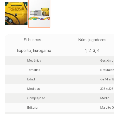
Saltar
al
Si buscas...
Núm. jugadores
comienzo
de
Experto, Eurogame
1, 2, 3, 4
la
galería
de
Mecánica
Gestión d
imágenes
Temática
Naturale
Edad
de 14 a 1
Medidas
325 x 325
Complejidad
Medio
Editorial
Maldito 