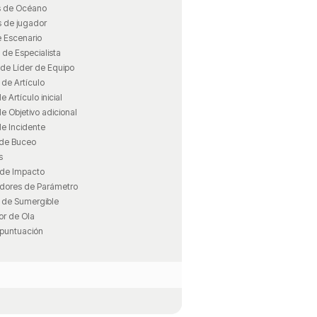
s de Océano
s de jugador
e Escenario
 de Especialista
 de Líder de Equipo
 de Artículo
e Artículo inicial
e Objetivo adicional
de Incidente
 de Buceo
s
 de Impacto
dores de Parámetro
s de Sumergible
or de Ola
 puntuación