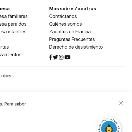
mesa
Más sobre Zacatrus
sa familiares
Contáctanos
esa para dos
Quiénes somos
sa infantiles
Zacatrus en Francia
l
Preguntas Frecuentes
rtas
Derecho de desistimiento
nzamientos
ookies
s. Para saber
Close
Cooki
Bar