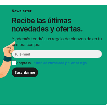
Newsletter
Recibe las últimas
novedades y ofertas.
Y además tendrás un regalo de bienvenida en tu
primera compra.
Acepto la
Política de Privacidad y el Aviso legal
Suscribirme