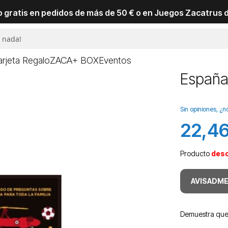
io gratis en pedidos de más de 50 € o en Juegos Zacatrus 
arjeta Regalo
ZACA+ BOX
Eventos
España
Sin opiniones, ¿n
22,46
Producto
des
AVISADME
Demuestra que