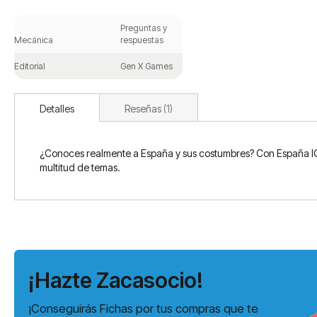
Saltar
al
Preguntas y
comienzo
Mecánica
respuestas
de
la
Editorial
Gen X Games
galería
de
imágenes
Detalles
Reseñas
1
¿Conoces realmente a España y sus costumbres? Con España IQ 
multitud de temas.
¡Hazte Zacasocio!
¡Conseguirás Fichas por tus compras que te