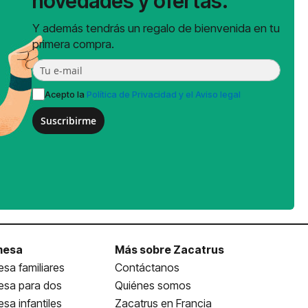
novedades y ofertas.
Y además tendrás un regalo de bienvenida en tu
primera compra.
Acepto la
Política de Privacidad y el Aviso legal
Suscribirme
mesa
Más sobre Zacatrus
sa familiares
Contáctanos
esa para dos
Quiénes somos
sa infantiles
Zacatrus en Francia