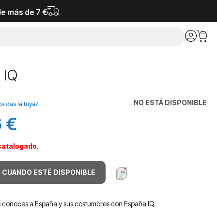
de más de 7 €
 IQ
NO ESTÁ DISPONIBLE
os das la tuya?
 €
catalogado
.
 CUANDO ESTÉ DISPONIBLE
 conoces a España y sus costumbres con España IQ.