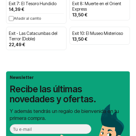
Exit 7: El Tesoro Hundido
Exit 8: Muerte en el Orient
14,39 €
Express
13,50 €
Añadir al carrito
Exit - Las Catacumbas del
Exit 10: El Museo Misterioso
Terror (Doble)
13,50 €
22,49 €
Newsletter
Recibe las últimas
novedades y ofertas.
Y además tendrás un regalo de bienvenida en tu
primera compra.