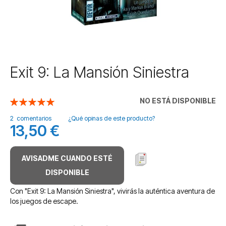
Saltar
Exit 9: La Mansión Siniestra
al
comienzo
de
NO ESTÁ DISPONIBLE
Valoración:
la
100
100
% of
galería
2
comentarios
¿Qué opinas de este producto?
13,50 €
de
imágenes
AVISADME CUANDO ESTÉ
DISPONIBLE
Con "Exit 9: La Mansión Siniestra", vivirás la auténtica aventura de
los juegos de escape.