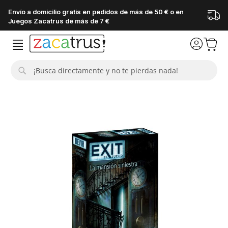
Envío a domicilio gratis en pedidos de más de 50 € o en
Juegos Zacatrus de más de 7 €
Buscar
Saltar
al
final
de
la
galería
de
imágenes