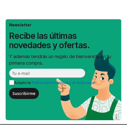
Newsletter
Recibe las últimas
novedades y ofertas.
Y además tendrás un regalo de bienvenida en tu
primera compra.
Acepto la
Política de Privacidad y el Aviso legal
Suscribirme