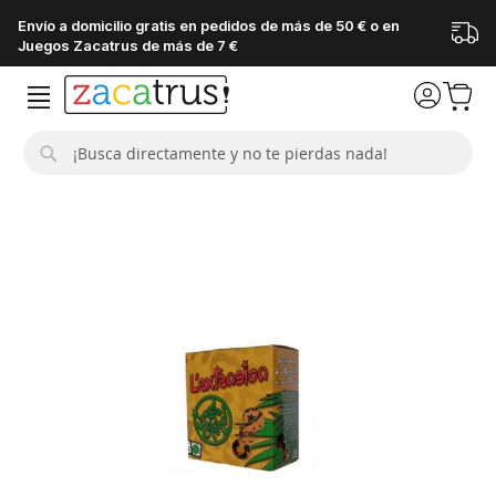
Envío a domicilio gratis en pedidos de más de 50 € o en
Juegos Zacatrus de más de 7 €
Buscar
Saltar
al
final
de
la
galería
de
imágenes