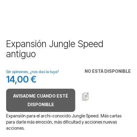
Saltar
Expansión Jungle Speed
al
antiguo
comienzo
de
la
NO ESTÁ DISPONIBLE
galería
Sin opiniones, ¿nos das la tuya?
14,00 €
de
imágenes
AVISADME CUANDO ESTÉ
DISPONIBLE
Expansión para el archi-conocido Jungle Speed. Más cartas
para darle más emoción, más dificultad y acciones nuevas
acciones.