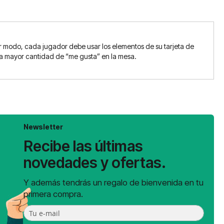
mer modo, cada jugador debe usar los elementos de su tarjeta de
r la mayor cantidad de “me gusta” en la mesa.
Newsletter
Recibe las últimas
novedades y ofertas.
Y además tendrás un regalo de bienvenida en tu
primera compra.