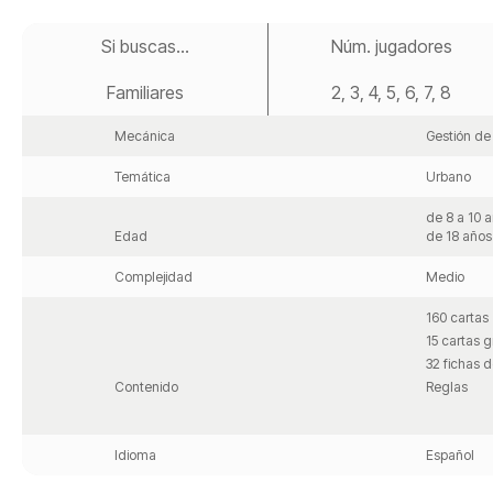
Saltar
al
Si buscas...
Núm. jugadores
comienzo
de
Familiares
2, 3, 4, 5, 6, 7, 8
la
galería
de
Mecánica
Gestión de
imágenes
Temática
Urbano
de 8 a 10 
Edad
de 18 años
Complejidad
Medio
160 cartas
15 cartas 
32 fichas d
Contenido
Reglas
Idioma
Español