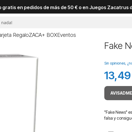
io gratis en pedidos de más de 50 € o en Juegos Zacatrus 
arjeta Regalo
ZACA+ BOX
Eventos
Fake 
Sin opiniones, ¿n
13,49
AVISADME
"Fake News" es 
falsa y consig