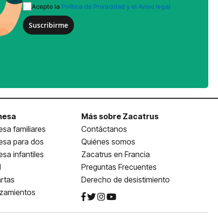
Acepto la
Política de Privacidad y el Aviso legal
Suscribirme
mesa
Más sobre Zacatrus
sa familiares
Contáctanos
esa para dos
Quiénes somos
sa infantiles
Zacatrus en Francia
l
Preguntas Frecuentes
rtas
Derecho de desistimiento
nzamientos