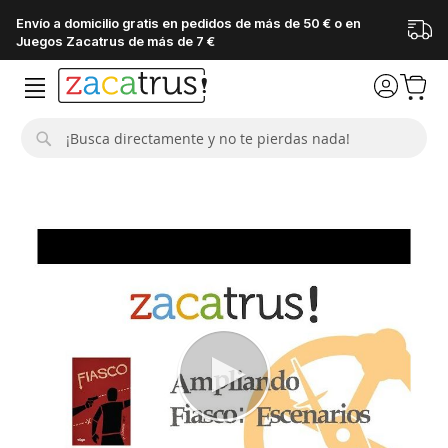
Envío a domicilio gratis en pedidos de más de 50 € o en
Juegos Zacatrus de más de 7 €
Buscar
Saltar
al
final
de
la
galería
de
imágenes