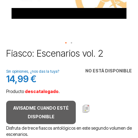
Saltar
Fiasco: Escenarios vol. 2
al
comienzo
de
NO ESTÁ DISPONIBLE
Sin opiniones, ¿nos das la tuya?
la
14,99 €
galería
de
Producto
descatalogado
.
imágenes
AVISADME CUANDO ESTÉ
DISPONIBLE
Disfruta de trece fiascos antológicos en este segundo volumen de
escenarios.