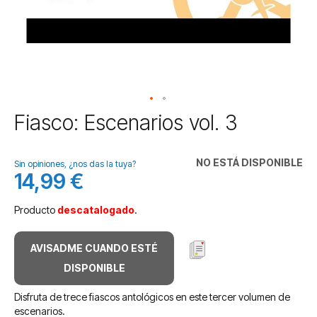
Saltar
Fiasco: Escenarios vol. 3
al
comienzo
de
NO ESTÁ DISPONIBLE
Sin opiniones, ¿nos das la tuya?
la
14,99 €
galería
de
Producto
descatalogado
.
imágenes
AVISADME CUANDO ESTÉ
DISPONIBLE
Disfruta de trece fiascos antológicos en este tercer volumen de
escenarios.