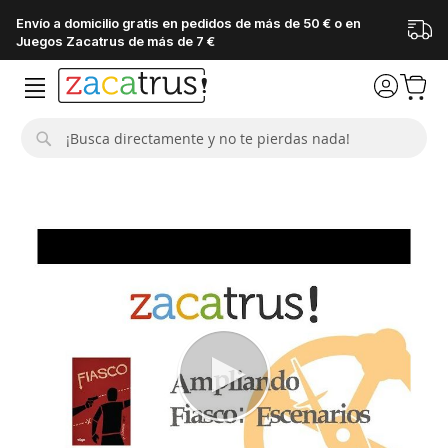
Envío a domicilio gratis en pedidos de más de 50 € o en
Juegos Zacatrus de más de 7 €
Buscar
Saltar
al
final
de
la
galería
de
imágenes