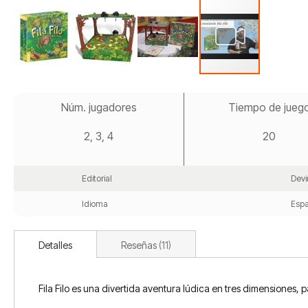
Saltar
al
Núm. jugadores
Tiempo de jueg
comienzo
de
2, 3, 4
20
la
galería
de
imágenes
Editorial
Devi
Idioma
Espa
Detalles
Reseñas
11
Fila Filo es una divertida aventura lúdica en tres dimensiones, p