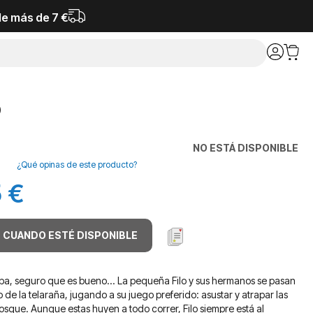
de más de 7 €
o
NO ESTÁ DISPONIBLE
¿Qué opinas de este producto?
 €
 CUANDO ESTÉ DISPONIBLE
riba, seguro que es bueno... La pequeña Filo y sus hermanos se pasan
 de la telaraña, jugando a su juego preferido: asustar y atrapar las
osque. Aunque estas huyen a todo correr, Filo siempre está al