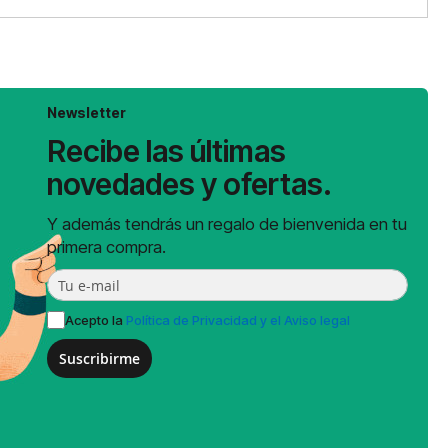
Newsletter
Recibe las últimas
novedades y ofertas.
Y además tendrás un regalo de bienvenida en tu
primera compra.
Acepto la
Política de Privacidad y el Aviso legal
Suscribirme