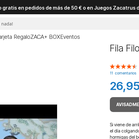
io gratis en pedidos de más de 50 € o en Juegos Zacatrus 
arjeta Regalo
ZACA+ BOX
Eventos
Fila Fil
Valoración:
90
100
% of
11
comentarios
26,95
AVISADME
Si viene de ar
el día colgando
hormigas del b