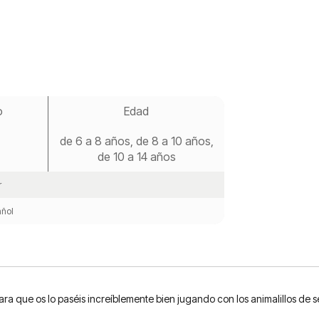
o
Edad
de 6 a 8 años, de 8 a 10 años,
de 10 a 14 años
r
ñol
ara que os lo paséis increíblemente bien jugando con los animalillos de se