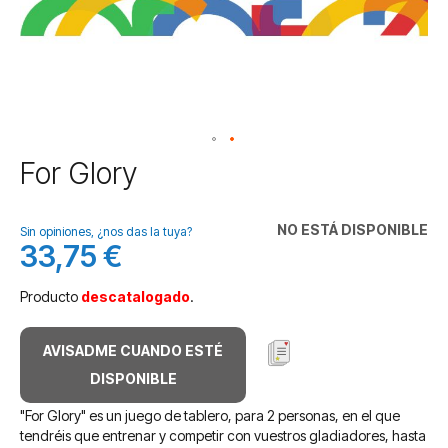
Saltar
For Glory
al
comienzo
de
NO ESTÁ DISPONIBLE
Sin opiniones, ¿nos das la tuya?
la
33,75 €
galería
de
Producto
descatalogado
.
imágenes
AVISADME CUANDO ESTÉ
DISPONIBLE
"For Glory" es un juego de tablero, para 2 personas, en el que
tendréis que entrenar y competir con vuestros gladiadores, hasta