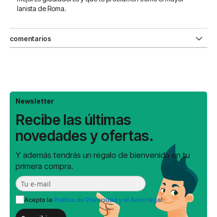
lanista de Roma.
comentarios
Newsletter
Recibe las últimas
novedades y ofertas.
Y además tendrás un regalo de bienvenida en tu
primera compra.
Acepto la
Política de Privacidad y el Aviso legal