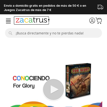
Envío a domicilio gratis en pedidos de más de 50 € o en
Juegos Zacatrus de más de 7 €
Buscar
Saltar
al
final
de
la
galería
de
imágenes