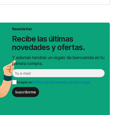
Newsletter
Recibe las últimas
novedades y ofertas.
Y además tendrás un regalo de bienvenida en tu
primera compra.
Acepto la
Política de Privacidad y el Aviso legal
Suscribirme