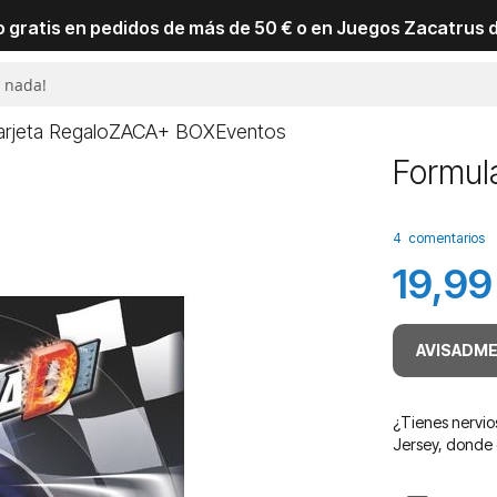
io gratis en pedidos de más de 50 € o en Juegos Zacatrus 
arjeta Regalo
ZACA+ BOX
Eventos
Formul
4
comentarios
19,99
AVISADME
¿Tienes nervio
Jersey, donde 