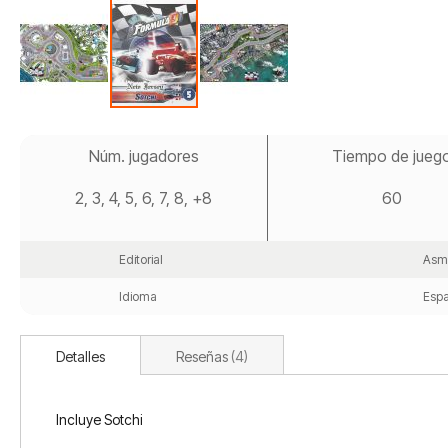
Saltar
al
Núm. jugadores
Tiempo de jueg
comienzo
de
2, 3, 4, 5, 6, 7, 8, +8
60
la
galería
de
imágenes
Editorial
Asm
Idioma
Espa
Detalles
Reseñas
4
Incluye Sotchi