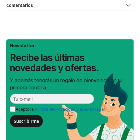
comentarios
Newsletter
Recibe las últimas
novedades y ofertas.
Y además tendrás un regalo de bienvenida en tu
primera compra.
Acepto la
Política de Privacidad y el Aviso legal
Suscribirme