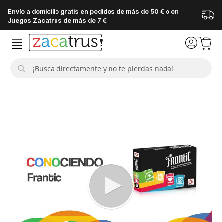
Envío a domicilio gratis en pedidos de más de 50 € o en
Juegos Zacatrus de más de 7 €
Buscar
Saltar
al
final
de
la
galería
de
imágenes