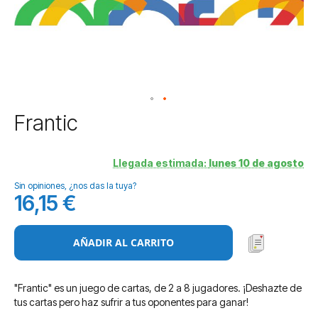
Saltar
Frantic
al
comienzo
de
Llegada estimada:
lunes 10 de agosto
la
Sin opiniones, ¿nos das la tuya?
galería
16,15 €
de
imágenes
AÑADIR AL CARRITO
"Frantic" es un juego de cartas, de 2 a 8 jugadores. ¡Deshazte de
tus cartas pero haz sufrir a tus oponentes para ganar!