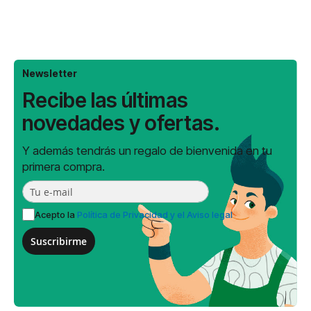
Newsletter
Recibe las últimas
novedades y ofertas.
Y además tendrás un regalo de bienvenida en tu
primera compra.
Acepto la
Política de Privacidad y el Aviso legal
Suscribirme