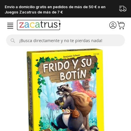
Envío a domicilio gratis en pedidos de más de 50 € o en
Juegos Zacatrus de más de 7 €
Buscar
Saltar
al
final
de
la
galería
de
imágenes