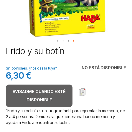
Saltar
Frido y su botín
al
comienzo
de
NO ESTÁ DISPONIBLE
Sin opiniones, ¿nos das la tuya?
la
6,30 €
galería
de
imágenes
AVISADME CUANDO ESTÉ
DISPONIBLE
"Frido y su botín" es un juego infantil para ejercitar la memoria, de
2 a 4 personas. Demuestra que tienes una buena memoria y
ayuda a Frido a encontrar su botín.