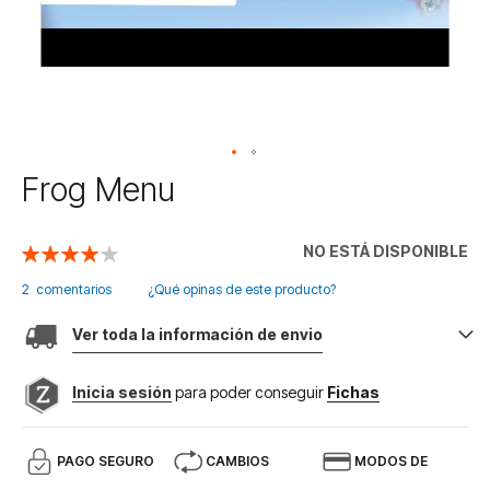
Saltar
Frog Menu
al
comienzo
de
NO ESTÁ DISPONIBLE
Valoración:
la
80
100
% of
galería
2
comentarios
¿Qué opinas de este producto?
de
imágenes
Ver toda la información de envio
Inicia sesión
para poder conseguir
Fichas
PAGO SEGURO
CAMBIOS
MODOS DE