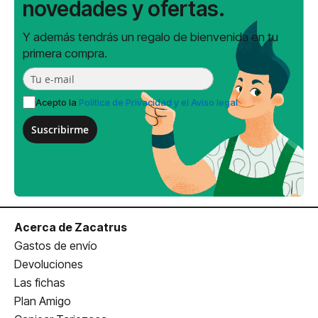
novedades y ofertas.
Y además tendrás un regalo de bienvenida en tu
primera compra.
Acepto la
Política de Privacidad y el Aviso legal
Suscribirme
Acerca de Zacatrus
Gastos de envío
Devoluciones
Las fichas
Plan Amigo