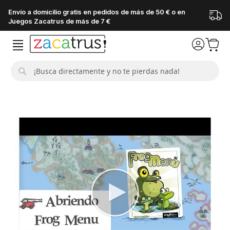
Envío a domicilio gratis en pedidos de más de 50 € o en
Juegos Zacatrus de más de 7 €
Buscar
Saltar
al
final
de
la
galería
de
imágenes