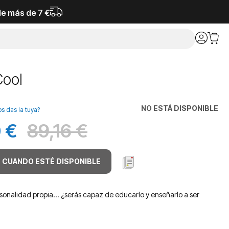
de más de 7 €
Cool
NO ESTÁ DISPONIBLE
os das la tuya?
 €
89,16 €
Antes
 CUANDO ESTÉ DISPONIBLE
rsonalidad propia... ¿serás capaz de educarlo y enseñarlo a ser