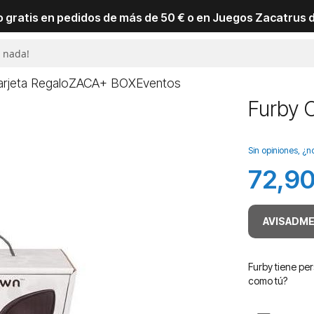
io gratis en pedidos de más de 50 € o en Juegos Zacatrus 
arjeta Regalo
ZACA+ BOX
Eventos
Furby 
Sin opiniones, ¿n
72,90
Precio
especial
AVISADME
Furby tiene pe
como tú?