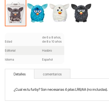
Saltar
al
de 6 a 8 años,
comienzo
Edad
de 8 a 10 años
de
la
Editorial
Hasbro
galería
de
Idioma
Español
imágenes
Detalles
comentarios
¿Cual es tu furby? Son necesarias 4 pilas LR6/AA (no incluidas).