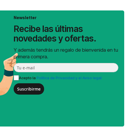
Newsletter
Recibe las últimas
novedades y ofertas.
Y además tendrás un regalo de bienvenida en tu
primera compra.
Acepto la
Política de Privacidad y el Aviso legal
Suscribirme