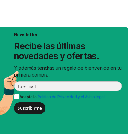
Newsletter
Recibe las últimas
novedades y ofertas.
Y además tendrás un regalo de bienvenida en tu
primera compra.
Acepto la
Política de Privacidad y el Aviso legal
Suscribirme