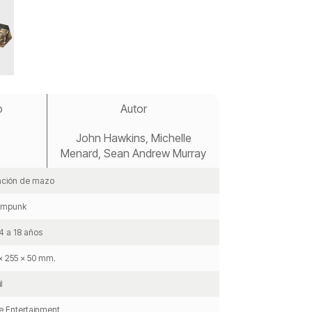
o
Autor
John Hawkins, Michelle
Menard, Sean Andrew Murray
ación de mazo
ampunk
4 a 18 años
x 255 x 50 mm.
l
 Entertainment