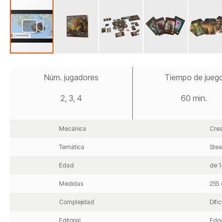
Saltar
al
Núm. jugadores
Tiempo de jueg
comienzo
de
2, 3, 4
60 min.
la
galería
de
imágenes
Mecánica
Cre
Temática
Ste
Edad
de 1
Medidas
255 
Complejidad
Difíci
Editorial
Edge