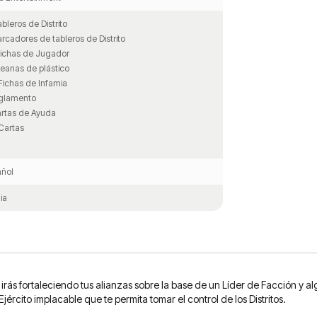
ableros de Distrito
rcadores de tableros de Distrito
ichas de Jugador
eanas de plástico
Fichas de Infamia
glamento
rtas de Ayuda
Cartas
ñol
ia
rás fortaleciendo tus alianzas sobre la base de un Líder de Facción y a
ército implacable que te permita tomar el control de los Distritos.