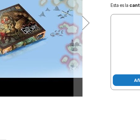
Esta es la
cant
Añ