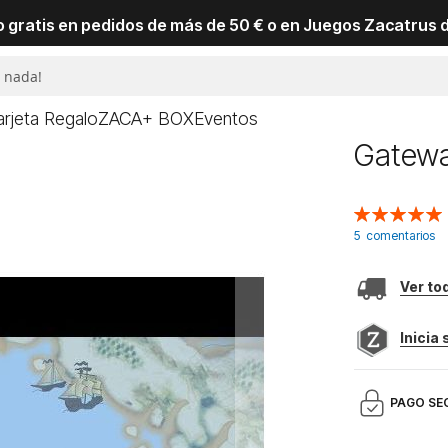
io gratis en pedidos de más de 50 € o en Juegos Zacatrus 
arjeta Regalo
ZACA+ BOX
Eventos
Gatewa
Valoración:
100
100
% of
5
comentarios
Ver to
Inicia
PAGO SE