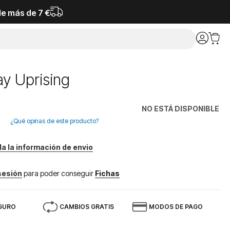
de más de 7 €
y Uprising
NO ESTÁ DISPONIBLE
¿Qué opinas de este producto?
da la información de envio
 sesión
para poder conseguir
Fichas
GURO
CAMBIOS GRATIS
MODOS DE PAGO