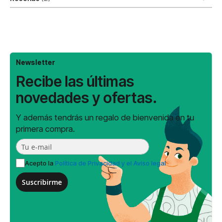
Newsletter
Recibe las últimas
novedades y ofertas.
Y además tendrás un regalo de bienvenida en tu
primera compra.
Acepto la
Política de Privacidad y el Aviso legal
Suscribirme