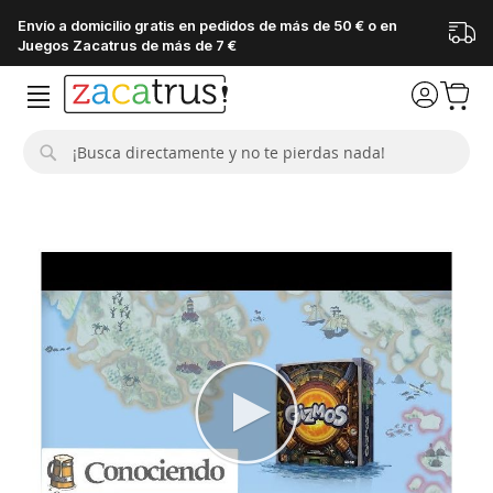
Envío a domicilio gratis en pedidos de más de 50 € o en
Juegos Zacatrus de más de 7 €
Buscar
Saltar
al
final
de
la
galería
de
imágenes