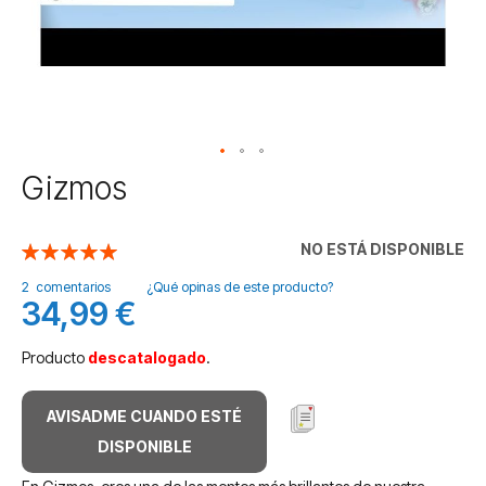
Saltar
Gizmos
al
comienzo
de
NO ESTÁ DISPONIBLE
Valoración:
la
100
100
% of
galería
2
comentarios
¿Qué opinas de este producto?
34,99 €
de
imágenes
Producto
descatalogado
.
AVISADME CUANDO ESTÉ
DISPONIBLE