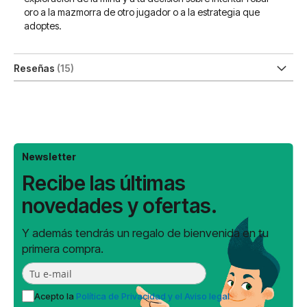
oro a la mazmorra de otro jugador o a la estrategia que
adoptes.
Reseñas
15
Newsletter
Recibe las últimas
novedades y ofertas.
Y además tendrás un regalo de bienvenida en tu
primera compra.
Acepto la
Política de Privacidad y el Aviso legal