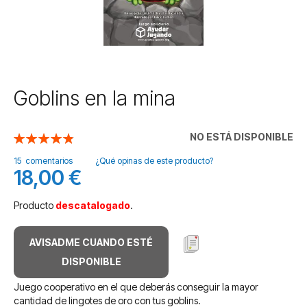
Saltar
Goblins en la mina
al
comienzo
de
NO ESTÁ DISPONIBLE
Valoración:
la
98
100
% of
galería
15
comentarios
¿Qué opinas de este producto?
18,00 €
de
imágenes
Producto
descatalogado
.
AVISADME CUANDO ESTÉ
DISPONIBLE
Juego cooperativo en el que deberás conseguir la mayor
cantidad de lingotes de oro con tus goblins.