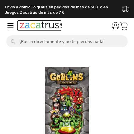
Envío a domicilio gratis en pedidos de más de 50 € o en
Juegos Zacatrus de más de 7 €
Buscar
Saltar
al
final
de
la
galería
de
imágenes