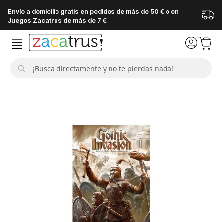
Envío a domicilio gratis en pedidos de más de 50 € o en
Juegos Zacatrus de más de 7 €
Buscar
Saltar
al
final
de
la
galería
de
imágenes