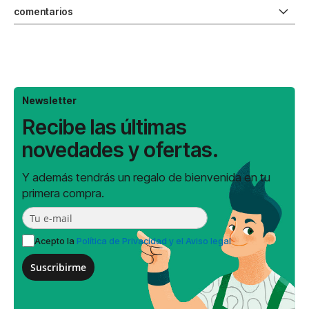
comentarios
Newsletter
Recibe las últimas
novedades y ofertas.
Y además tendrás un regalo de bienvenida en tu
primera compra.
Acepto la
Política de Privacidad y el Aviso legal
Suscribirme