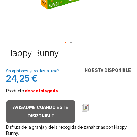
Saltar
Happy Bunny
al
comienzo
de
NO ESTÁ DISPONIBLE
Sin opiniones, ¿nos das la tuya?
la
24,25 €
galería
de
Producto
descatalogado
.
imágenes
AVISADME CUANDO ESTÉ
DISPONIBLE
Disfruta de la granja y de la recogida de zanahorias con Happy
Bunny.