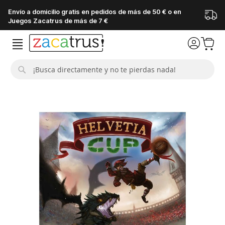
Envío a domicilio gratis en pedidos de más de 50 € o en
Juegos Zacatrus de más de 7 €
Buscar
Saltar
al
final
de
la
galería
de
imágenes