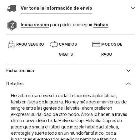
Ver toda la información de envio
Inicia sesión
para poder conseguir
Fichas
PAGO SEGURO
CAMBIOS
MODOS DE
GRATIS
PAGO
Ficha técnica
Detalles
Helvetia no se creó solo de las relaciones diplomáticas,
también fuera de la guerra. No hay más derramamientos de
sangre entre las gentes de Helvetia, ahora prefieren
exxpresar su rialidad de otro modo. Ahora lo hacen a traves
de un nuevo deporte: la Helvetia Cup. Helvetia Cup es un
juego que simula el fútbol que mezcla habilidad táctica,
estrategia y suerte todo en un mundo fantástico, cada
jugador es el entrenador en eṕicos partidos y titánicos