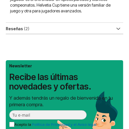
compeonatos. Helvetia Cup tiene una versión familiar de
juego y otra para jugadores avanzados.
Reseñas
2
Newsletter
Recibe las últimas
novedades y ofertas.
Y además tendrás un regalo de bienvenida en tu
primera compra.
Acepto la
Política de Privacidad y el Aviso legal