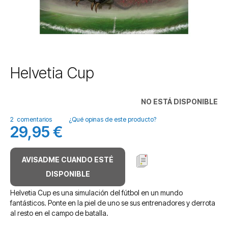
Saltar
Helvetia Cup
al
comienzo
de
NO ESTÁ DISPONIBLE
la
galería
2
comentarios
¿Qué opinas de este producto?
29,95 €
de
imágenes
AVISADME CUANDO ESTÉ
DISPONIBLE
Helvetia Cup es una simulación del fútbol en un mundo
fantásticos. Ponte en la piel de uno se sus entrenadores y derrota
al resto en el campo de batalla.