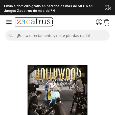
Envío a domicilio gratis en pedidos de más de 50 € o en
Juegos Zacatrus de más de 7 €
Buscar
Saltar
al
final
de
la
galería
de
imágenes