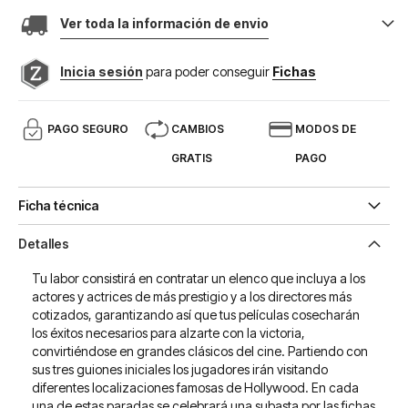
Ver toda la información de envio
Inicia sesión
para poder conseguir
Fichas
PAGO SEGURO
CAMBIOS
MODOS DE
GRATIS
PAGO
Ficha técnica
Detalles
Tu labor consistirá en contratar un elenco que incluya a los
actores y actrices de más prestigio y a los directores más
cotizados, garantizando así que tus películas cosecharán
los éxitos necesarios para alzarte con la victoria,
convirtiéndose en grandes clásicos del cine. Partiendo con
sus tres guiones iniciales los jugadores irán visitando
diferentes localizaciones famosas de Hollywood. En cada
una de estas paradas se celebrará una subasta por las fichas