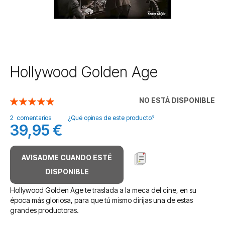
Saltar
Hollywood Golden Age
al
comienzo
de
NO ESTÁ DISPONIBLE
Valoración:
la
100
100
% of
galería
2
comentarios
¿Qué opinas de este producto?
39,95 €
de
imágenes
AVISADME CUANDO ESTÉ
DISPONIBLE
Hollywood Golden Age te traslada a la meca del cine, en su
época más gloriosa, para que tú mismo dirijas una de estas
grandes productoras.