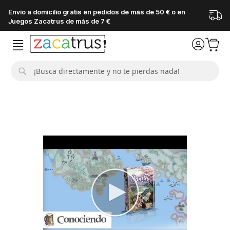
Envío a domicilio gratis en pedidos de más de 50 € o en
Juegos Zacatrus de más de 7 €
Buscar
Saltar
al
final
de
la
galería
de
imágenes