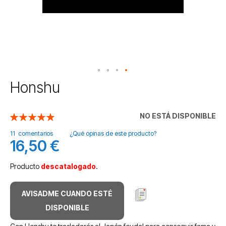
Saltar
Honshu
al
comienzo
de
NO ESTÁ DISPONIBLE
Valoración:
la
100
100
% of
galería
11
comentarios
¿Qué opinas de este producto?
16,50 €
de
imágenes
Producto
descatalogado
.
AVISADME CUANDO ESTÉ
DISPONIBLE