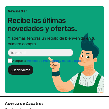
Newsletter
Recibe las últimas
novedades y ofertas.
Y además tendrás un regalo de bienvenida en tu
primera compra.
Acepto la
Política de Privacidad y el Aviso legal
Suscribirme
Acerca de Zacatrus