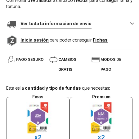
Con Honshu te trasladarás al Japón feudal para conseguir fama y
fortuna.
Ver toda la información de envio
Inicia sesión
para poder conseguir
Fichas
PAGO SEGURO
CAMBIOS
MODOS DE
GRATIS
PAGO
Esta es la
cantidad y tipo de fundas
que necesitas:
Finas
Premium
x2
x2