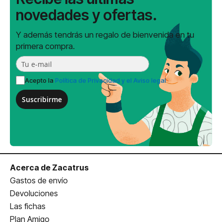
novedades y ofertas.
Y además tendrás un regalo de bienvenida en tu
primera compra.
Acepto la
Política de Privacidad y el Aviso legal
Suscribirme
Acerca de Zacatrus
Gastos de envío
Devoluciones
Las fichas
Plan Amigo