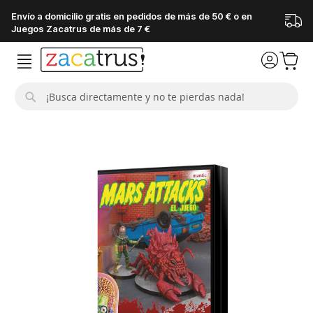
Envío a domicilio gratis en pedidos de más de 50 € o en
Juegos Zacatrus de más de 7 €
Buscar
Saltar
al
final
de
la
galería
de
imágenes