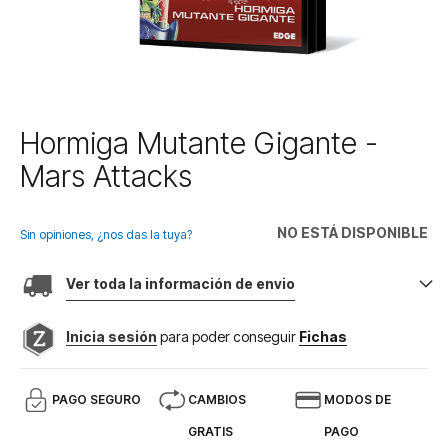
Saltar
Hormiga Mutante Gigante -
al
Mars Attacks
comienzo
de
la
NO ESTÁ DISPONIBLE
galería
Sin opiniones, ¿nos das la tuya?
de
imágenes
Ver toda la información de envio
Inicia sesión
para poder conseguir
Fichas
PAGO SEGURO
CAMBIOS
MODOS DE
GRATIS
PAGO