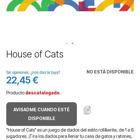
Saltar
House of Cats
al
comienzo
de
NO ESTÁ DISPONIBLE
Sin opiniones, ¿nos das la tuya?
la
22,45 €
galería
de
Producto
descatalogado
.
imágenes
AVISADME CUANDO ESTÉ
DISPONIBLE
"House of Cats" es un juego de dados del estilo roll&write, de 1 a 6
jugadores. ¡Tira los dados para llenar tu casa de gatos y ratones,