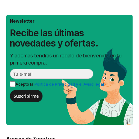
Newsletter
Recibe las últimas
novedades y ofertas.
Y además tendrás un regalo de bienvenida en tu
primera compra.
Acepto la
Política de Privacidad y el Aviso legal
Suscribirme
Acerca de Zacatrus