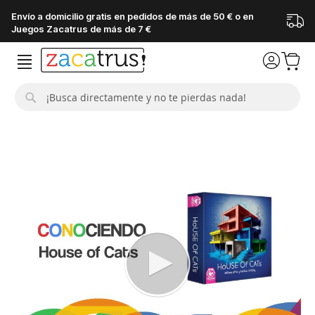
Envío a domicilio gratis en pedidos de más de 50 € o en
Juegos Zacatrus de más de 7 €
Buscar
Saltar
al
final
de
la
galería
de
imágenes