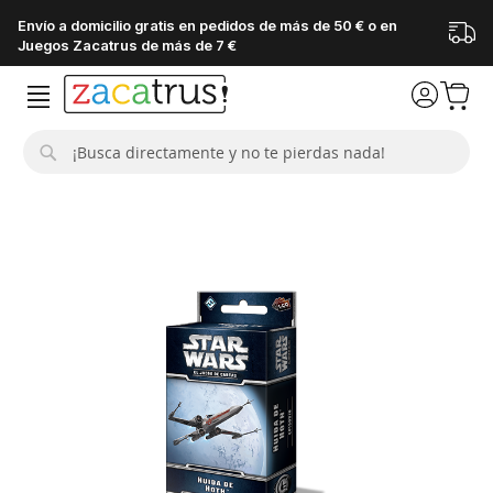
Envío a domicilio gratis en pedidos de más de 50 € o en
Juegos Zacatrus de más de 7 €
Buscar
Saltar
al
final
de
la
galería
de
imágenes