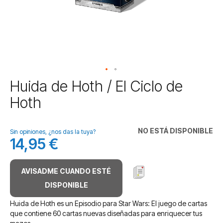
Saltar
Huida de Hoth / El Ciclo de
al
Hoth
comienzo
de
la
NO ESTÁ DISPONIBLE
galería
Sin opiniones, ¿nos das la tuya?
14,95 €
de
imágenes
AVISADME CUANDO ESTÉ
DISPONIBLE
Huida de Hoth es un Episodio para Star Wars: El juego de cartas
que contiene 60 cartas nuevas diseñadas para enriquecer tus