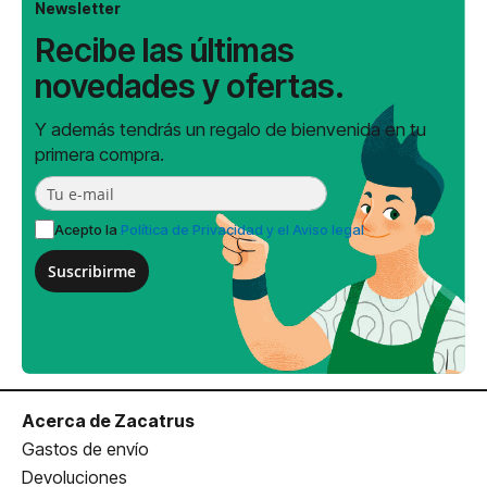
Newsletter
Recibe las últimas
novedades y ofertas.
Y además tendrás un regalo de bienvenida en tu
primera compra.
Acepto la
Política de Privacidad y el Aviso legal
Suscribirme
Acerca de Zacatrus
Gastos de envío
Devoluciones