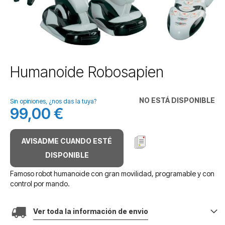
Saltar
Humanoide Robosapien
al
comienzo
de
NO ESTÁ DISPONIBLE
Sin opiniones, ¿nos das la tuya?
la
99,00 €
galería
de
imágenes
AVISADME CUANDO ESTÉ
DISPONIBLE
Famoso robot humanoide con gran movilidad, programable y con
control por mando.
Ver toda la información de envio