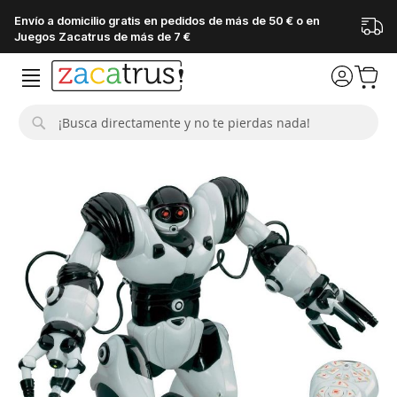
Envío a domicilio gratis en pedidos de más de 50 € o en
Juegos Zacatrus de más de 7 €
Buscar
Saltar
al
final
de
la
galería
de
imágenes