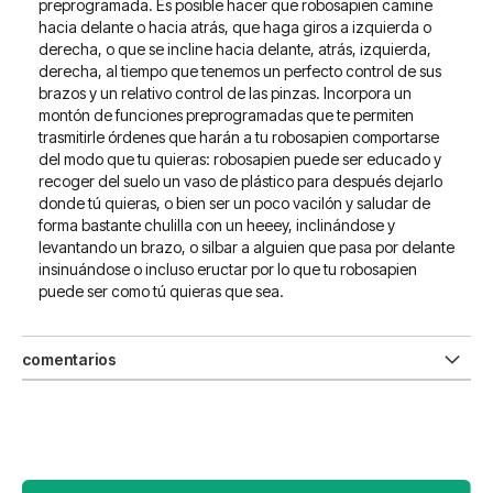
preprogramada. Es posible hacer que robosapien camine
hacia delante o hacia atrás, que haga giros a izquierda o
derecha, o que se incline hacia delante, atrás, izquierda,
derecha, al tiempo que tenemos un perfecto control de sus
brazos y un relativo control de las pinzas. Incorpora un
montón de funciones preprogramadas que te permiten
trasmitirle órdenes que harán a tu robosapien comportarse
del modo que tu quieras: robosapien puede ser educado y
recoger del suelo un vaso de plástico para después dejarlo
donde tú quieras, o bien ser un poco vacilón y saludar de
forma bastante chulilla con un heeey, inclinándose y
levantando un brazo, o silbar a alguien que pasa por delante
insinuándose o incluso eructar por lo que tu robosapien
puede ser como tú quieras que sea.
comentarios