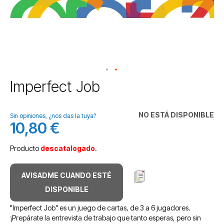
Saltar
Imperfect Job
al
comienzo
de
NO ESTÁ DISPONIBLE
Sin opiniones, ¿nos das la tuya?
la
10,80 €
galería
de
Producto
descatalogado
.
imágenes
AVISADME CUANDO ESTÉ
DISPONIBLE
"Imperfect Job" es un juego de cartas, de 3 a 6 jugadores.
¡Prepárate la entrevista de trabajo que tanto esperas, pero sin