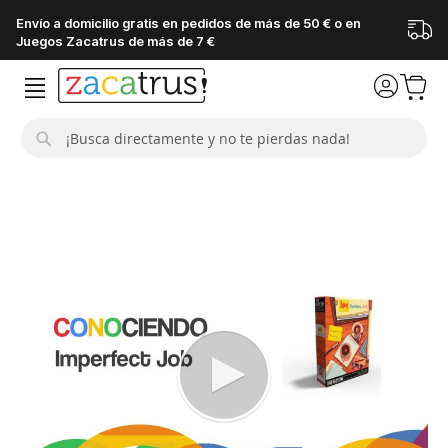
Envío a domicilio gratis en pedidos de más de 50 € o en
Juegos Zacatrus de más de 7 €
Buscar
Saltar
al
final
de
la
galería
de
imágenes