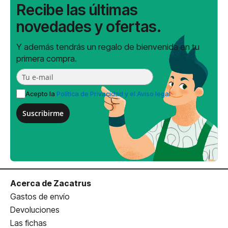
Recibe las últimas
novedades y ofertas.
Y además tendrás un regalo de bienvenida en tu
primera compra.
Acepto la
Política de Privacidad y el Aviso legal
Suscribirme
Acerca de Zacatrus
Gastos de envío
Devoluciones
Las fichas