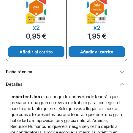
x2
x2
0,95 €
1,95 €
Añadir al carrito
Añadir al carrito
Ficha técnica
Detalles
Imperfect Job
es un juego de cartas donde tendrás que
prepararte una gran entrevista de trabajo para conseguir el
puesto que tanto quieres. Solo que vas a llegar sin saber a
qué puesto te presentas, así que tendrás que tener una gran
habilidad de improvisación y gracia natural. Además,
Recursos Humanos no quiere arriesgarse y os ha dejado a
los candidatos la labor de escoger al mejor. Tu objetivo en