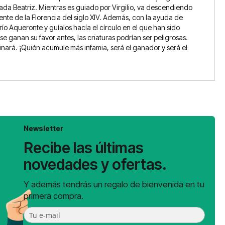
amada Beatriz. Mientras es guiado por Virgilio, va descendiendo
ente de la Florencia del siglo XIV. Además, con la ayuda de
ío Aqueronte y guíalos hacía el círculo en el que han sido
 ganan su favor antes, las criaturas podrían ser peligrosas.
inará. ¡Quién acumule más infamia, será el ganador y será el
Newsletter
Recibe las últimas
novedades y ofertas.
Y además tendrás un regalo de bienvenida en tu
primera compra.