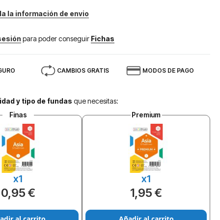
da la información de envio
 sesión
para poder conseguir
Fichas
GURO
CAMBIOS GRATIS
MODOS DE PAGO
idad y tipo de fundas
que necesitas:
Finas
Premium
x1
x1
0,95 €
1,95 €
adir al carrito
Añadir al carrito