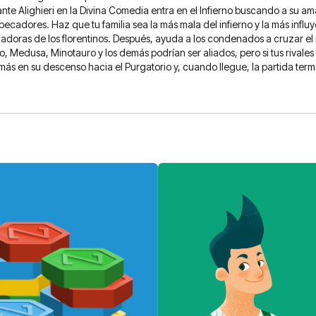
 Dante Alighieri en la Divina Comedia entra en el Infierno buscando a su 
ecadores. Haz que tu familia sea la más mala del infierno y la más influy
cadoras de los florentinos. Después, ayuda a los condenados a cruzar el r
edusa, Minotauro y los demás podrían ser aliados, pero si tus rivales se
ás en su descenso hacia el Purgatorio y, cuando llegue, la partida term