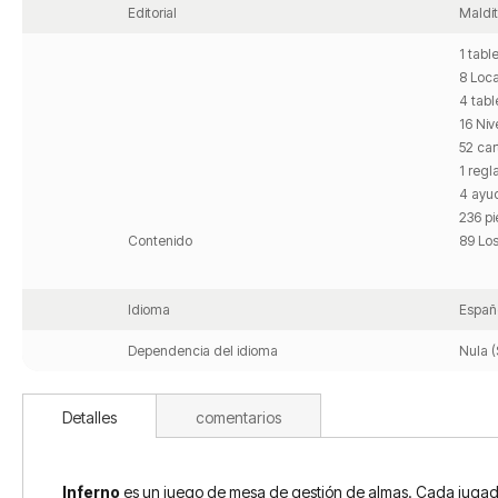
Editorial
Maldi
1 tabl
8 Loca
4 tabl
16 Niv
52 car
1 reg
4 ayu
236 p
Contenido
89 Lo
Idioma
Españ
Dependencia del idioma
Nula (
Detalles
comentarios
Inferno
es un juego de mesa de gestión de almas. Cada jugador