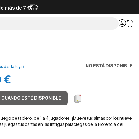
de más de 7 €
NO ESTÁ DISPONIBLE
os das la tuya?
 €
 CUANDO ESTÉ DISPONIBLE
 juego de tablero, de 1 a 4 jugadores. ¡Mueve tus almas por los nueve
as juegas tus cartas en las intrigas palaciegas de la Florencia del