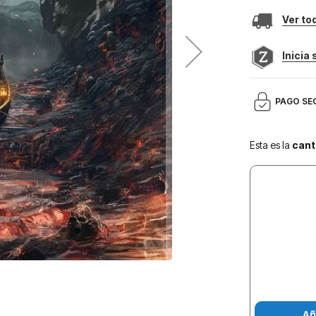
Ver to
Inicia
PAGO SE
Esta es la
cant
Añ