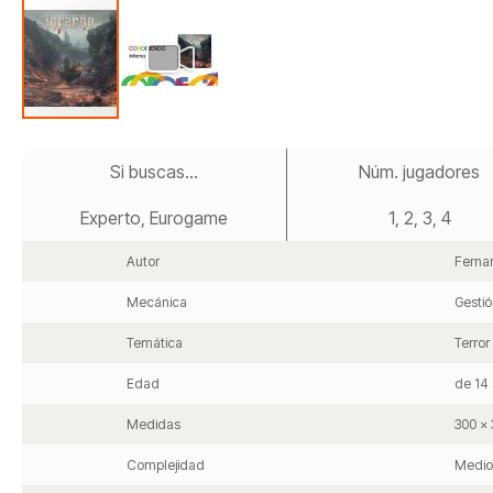
Saltar
al
Si buscas...
Núm. jugadores
comienzo
de
Experto, Eurogame
1, 2, 3, 4
la
galería
de
Autor
Ferna
imágenes
Mecánica
Gesti
Temática
Terror
Edad
de 14 
Medidas
300 x
Complejidad
Medio