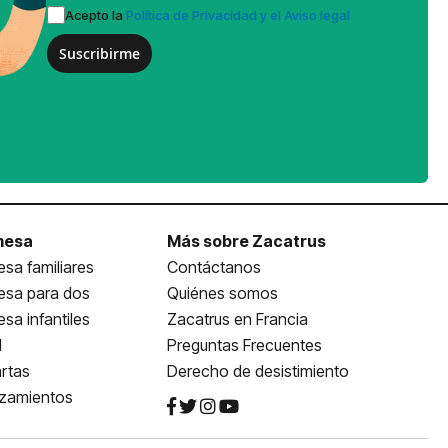
Acepto la
Política de Privacidad y el Aviso legal
Suscribirme
mesa
Más sobre Zacatrus
sa familiares
Contáctanos
esa para dos
Quiénes somos
sa infantiles
Zacatrus en Francia
l
Preguntas Frecuentes
rtas
Derecho de desistimiento
nzamientos