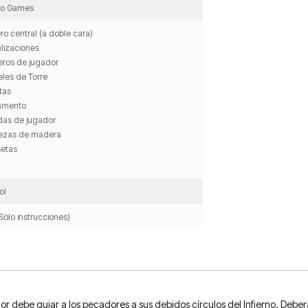
to Games
ero central (a doble cara)
lizaciones
eros de jugador
eles de Torre
tas
lamento
das de jugador
iezas de madera
setas
ol
Sólo instrucciones)
 debe guiar a los pecadores a sus debidos círculos del Infierno. Deberá