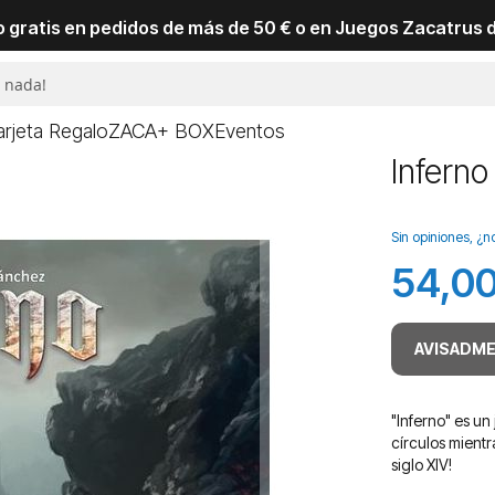
io gratis en pedidos de más de 50 € o en Juegos Zacatrus 
arjeta Regalo
ZACA+ BOX
Eventos
Inferno
Sin opiniones, ¿n
54,00
AVISADME
"Inferno" es un
círculos mientr
siglo XIV!