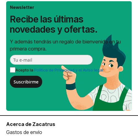
Newsletter
Recibe las últimas
novedades y ofertas.
Y además tendrás un regalo de bienvenida en tu
primera compra.
Acepto la
Política de Privacidad y el Aviso legal
Suscribirme
Acerca de Zacatrus
Gastos de envío