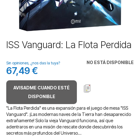
Saltar
ISS Vanguard: La Flota Perdida
al
comienzo
de
NO ESTÁ DISPONIBLE
Sin opiniones, ¿nos das la tuya?
la
67,49 €
galería
de
imágenes
AVISADME CUANDO ESTÉ
DISPONIBLE
"La Flota Perdida" es una expansión para el juego de mesa "ISS
Vanguard". ¡Las modernas naves de la Tierra han desaparecido
extrañamente! Solo la vieja Vanguard funciona, así que
adentraros en una misión de rescate donde descubriréis los
secretos más profundos del Universo…