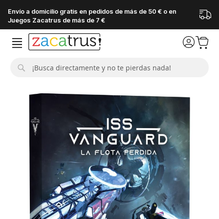
Envío a domicilio gratis en pedidos de más de 50 € o en
Juegos Zacatrus de más de 7 €
Buscar
Saltar
al
final
de
la
galería
de
imágenes