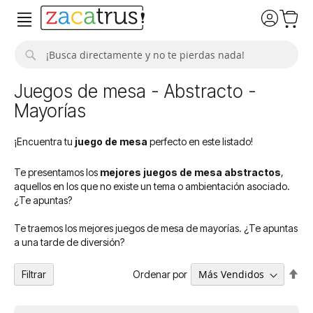
Buscar
Juegos de mesa - Abstracto -
Mayorías
¡Encuentra tu
juego de mesa
perfecto en este listado!
Te presentamos los
mejores juegos de mesa abstractos
,
aquellos en los que no existe un tema o ambientación asociado.​
¿Te apuntas?
Te traemos los mejores juegos de mesa de mayorías. ¿Te apuntas
a una tarde de diversión?
Fija
Ordenar por
Filtrar
Dir
De