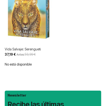
Vida Salvaje: Serengueti
Precio
37,19 €
59,99 €
Antes
especial
No está disponible
Newsletter
Recibe las últimas