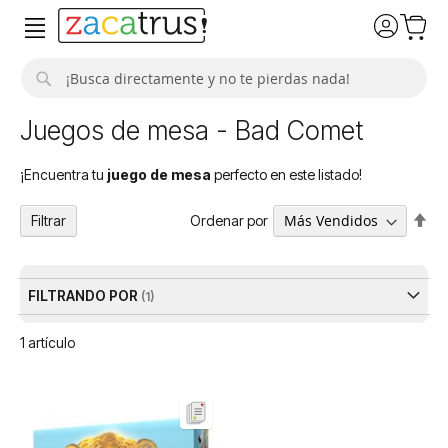
Buscar
Juegos de mesa - Bad Comet
¡Encuentra tu
juego de mesa
perfecto en este listado!
Fija
Ordenar por
Filtrar
Dir
De
FILTRANDO POR
1
artículo