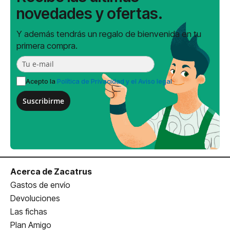
novedades y ofertas.
Y además tendrás un regalo de bienvenida en tu
primera compra.
Acepto la
Política de Privacidad y el Aviso legal
Suscribirme
Acerca de Zacatrus
Gastos de envío
Devoluciones
Las fichas
Plan Amigo