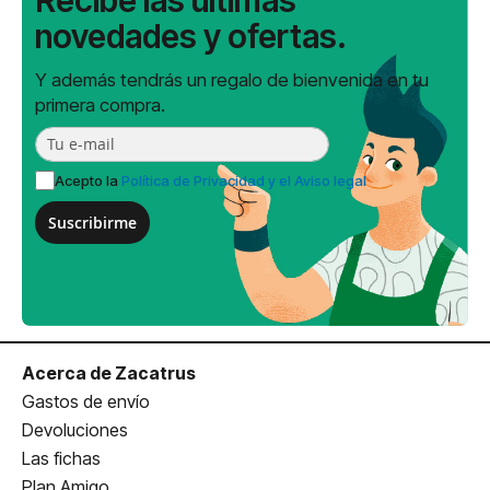
novedades y ofertas.
Y además tendrás un regalo de bienvenida en tu
primera compra.
Acepto la
Política de Privacidad y el Aviso legal
Suscribirme
Acerca de Zacatrus
Gastos de envío
Devoluciones
Las fichas
Plan Amigo