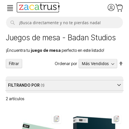
Buscar
Juegos de mesa - Badan Studios
¡Encuentra tu
juego de mesa
perfecto en este listado!
Fija
Ordenar por
Filtrar
Dir
De
FILTRANDO POR
2
artículos