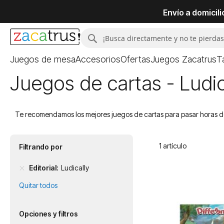
Envío a domicil
Buscar
Buscar
Juegos de mesa
Accesorios
Ofertas
Juegos Zacatrus
T
Juegos de cartas - Ludic
Te recomendamos los mejores juegos de cartas para pasar horas de 
1
artículo
Filtrando por
Editorial
Ludically
Quitar todos
Opciones y filtros