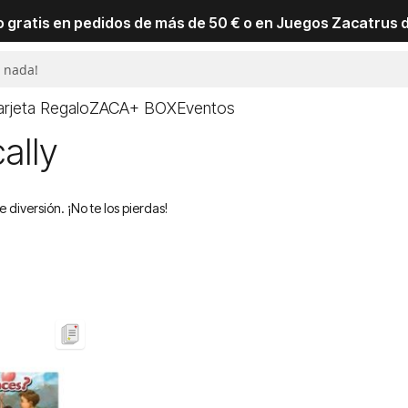
io gratis en pedidos de más de 50 € o en Juegos Zacatrus 
arjeta Regalo
ZACA+ BOX
Eventos
ally
diversión. ¡No te los pierdas!