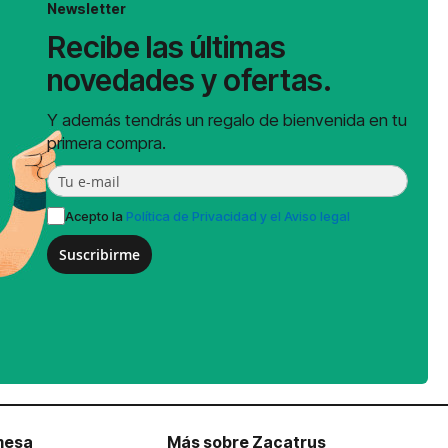
Newsletter
Recibe las últimas
novedades y ofertas.
Y además tendrás un regalo de bienvenida en tu
primera compra.
Acepto la
Política de Privacidad y el Aviso legal
Suscribirme
mesa
Más sobre Zacatrus