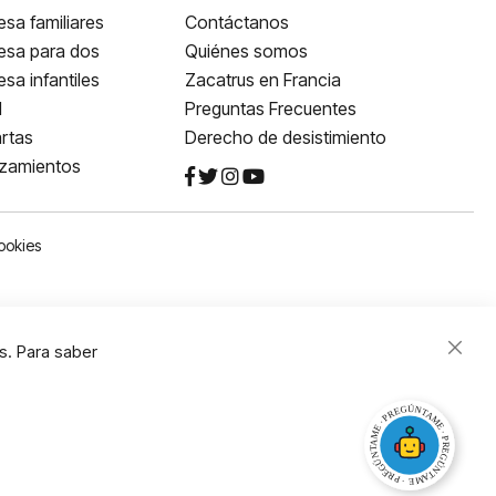
sa familiares
Contáctanos
esa para dos
Quiénes somos
sa infantiles
Zacatrus en Francia
l
Preguntas Frecuentes
rtas
Derecho de desistimiento
nzamientos
ookies
s. Para saber
Close
Cooki
Bar