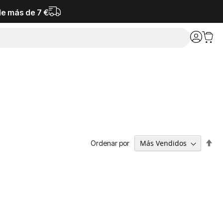
de más de 7 €
Fija
Ordenar por
Dir
De