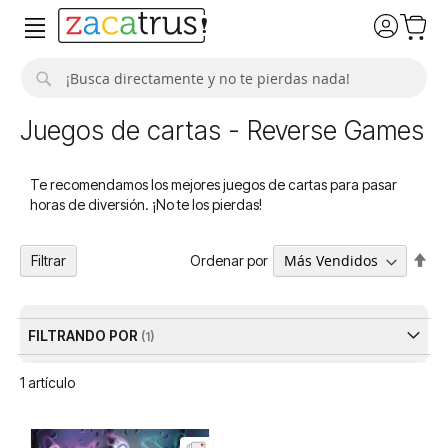
Buscar
Juegos de cartas - Reverse Games
Te recomendamos los mejores juegos de cartas para pasar
horas de diversión. ¡No te los pierdas!
Fija
Ordenar por
Filtrar
Dir
De
FILTRANDO POR
1
artículo