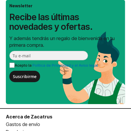
Newsletter
Recibe las últimas
novedades y ofertas.
Y además tendrás un regalo de bienvenida en tu
primera compra.
Acepto la
Política de Privacidad y el Aviso legal
Suscribirme
Acerca de Zacatrus
Gastos de envío